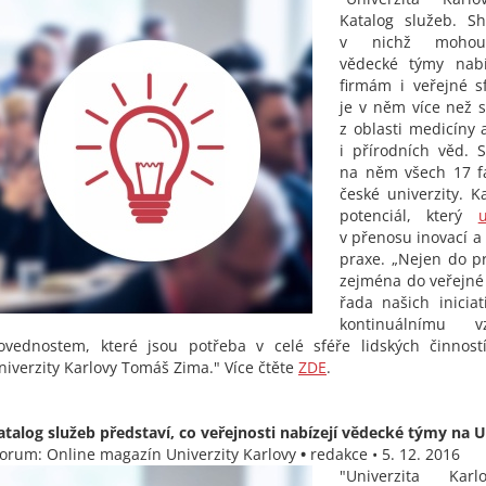
Katalog služeb. Sh
v nichž mohou 
vědecké týmy nabí
firmám i veřejné s
je v něm více než 
z oblasti medicíny
i přírodních věd. 
na něm všech 17 fa
české univerzity. K
potenciál, který
u
v přenosu inovací a
praxe. „Nejen do p
zejména do veřejné 
řada našich inicia
kontinuálnímu v
ovednostem, které jsou potřeba v celé sféře lidských činností
niverzity Karlovy Tomáš Zima." Více čtěte
ZDE
.
atalog služeb představí, co veřejnosti nabízejí vědecké týmy na 
Forum: Online magazín Univerzity Karlovy
•
redakce • 5. 12. 2016
"Univerzita Karl