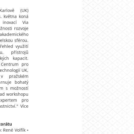
Karlově (UK)
4. května koná
inovací Via
žnosti rozvoje
ademického
elskou sférou.
ehled využití
u, přístrojů
ých kapacit.
e Centrum pro
echnologií UK,
 v pražském
hrnuje bohatý
m s možností
klad workshopu
expertem pro
tnictví." Více
torátu
: René Volfík •