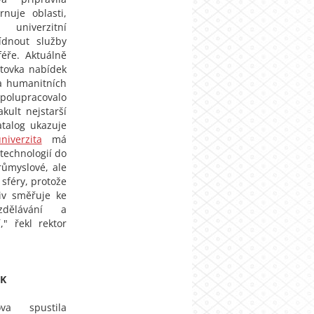
rnuje oblasti,
univerzitní
dnout služby
féře. Aktuálně
stovka nabídek
 a humanitních
Spolupracovalo
kult nejstarší
atalog ukazuje
niverzita
má
 technologií do
růmyslové, ale
sféry, protože
tiv směřuje ke
zdělávání a
," řekl rektor
UK
ova spustila