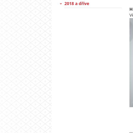
2018 a dříve
H
V