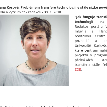
ana Kosová: Problémem transferu technologií je stále nízké pov
ěda a výzkum.cz • redakce • 30. 1. 201
8
"
Jak funguje trans
technologií na 
Redakce portálu V
mluvila s Hano
ředitelkou Centr
poznatků a tec
Univerzitě Karlově
které centrum nabí
projektu v progr
překážkách, kt
transferu stále čel
ZDE
.