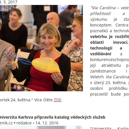
3. 5. 2017
"Via Carolina – vel
příležitostí a
výzkumu
je zbr
konceptem Centr
poznatků a technol
veletrhu je rozšíři
oblasti inovací
technologií a c
vzdělávání
a zv
konkurenceschopnos
její atraktivitu 
zaměstnance i 
Veletrh
Via Carolina
v úterý 23. května,
osobní prohlídku 
pracovišť bude po
tvrtek 24. května." Více čtěte
ZDE
.
niverzita Karlova připravila katalog vědeckých služeb
enik.cz
•
redakce • 14. 12. 2016
"Univerzita Karlo