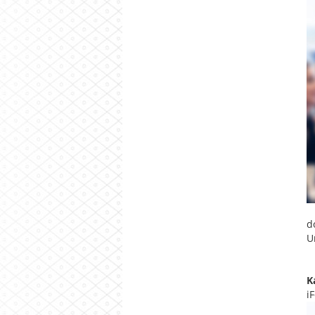
d
U
K
i