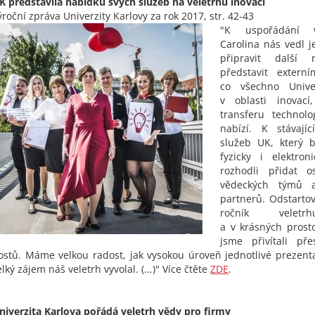
K představila nabídku svých služeb na veletrhu inovací
ýroční zpráva Univerzity Karlovy za rok 2017, str. 42-43
"K uspořádání v
Carolina nás vedl j
připravit další 
představit extern
co všechno Univer
v oblasti inovací
transferu technolo
nabízí. K stávají
služeb UK, který b
fyzicky i elektron
rozhodli přidat o
vědeckých týmů 
partnerů. Odstartov
ročník veletr
a v krásných prost
jsme přivítali př
ostů. Máme velkou radost, jak vysokou úroveň jednotlivé prezent
elký zájem náš veletrh vyvolal. (...)" Více čtěte
ZDE
.
niverzita Karlova pořádá veletrh vědy pro firmy