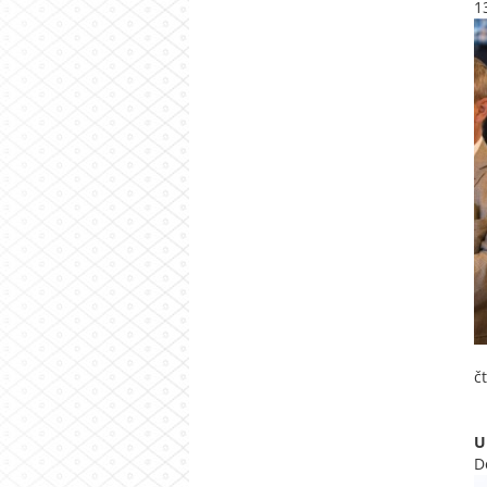
1
č
U
D