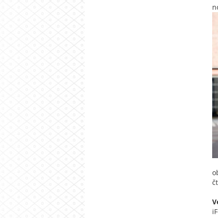
n
o
č
V
i