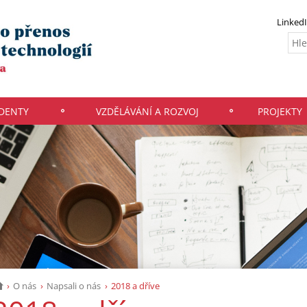
Linked
UDENTY
VZDĚLÁVÁNÍ A ROZVOJ
PROJEKTY
O nás
Napsali o nás
2018 a dříve