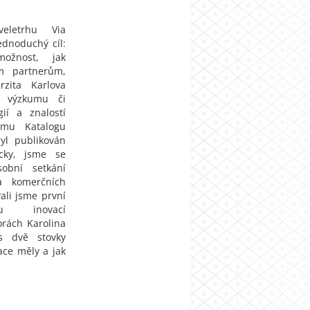
eletrhu Via
ednoduchý cíl:
možnost, jak
ím partnerům,
zita Karlova
, výzkumu či
gií a znalostí
címu Katalogu
yl publikován
icky, jsme se
sobní setkání
a komerčních
ali jsme první
hu inovací
orách Karolina
es dvě stovky
ace měly a jak