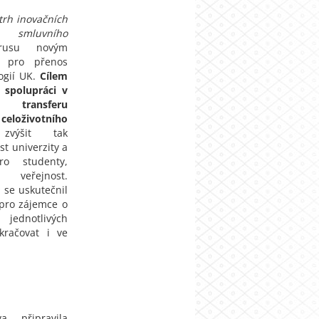
etrh inovačních
 smluvního
usu novým
a pro přenos
ogií UK.
Cílem
t spolupráci v
, transferu
eloživotního
ýšit tak
t univerzity a
pro studenty,
veřejnost.
se uskutečnil
 pro zájemce o
jednotlivých
kračovat i ve
va připravila