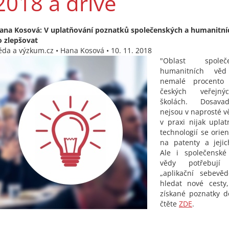
2018 a dříve
ana Kosová: V uplatňování poznatků společenských a humanitníc
o zlepšovat
ěda a výzkum.cz • Hana Kosová • 10. 11. 2018
"Oblast spole
humanitních věd
nemalé procento
českých veřejný
školách. Dosava
nejsou v naprosté v
v praxi nijak uplat
technologií se orie
na patenty a jejic
Ale i společenské
vědy potřebují 
„aplikační sebevě
hledat nové cesty,
získané poznatky d
čtěte
ZDE
.