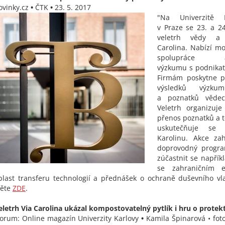
ovinky.cz
•
ČTK
•
23. 5. 2017
"Na Univerzitě 
v Praze se 23. a 2
veletrh vědy a 
Carolina. Nabízí mo
spolupráce ak
výzkumu s podnikat
Firmám poskytne př
výsledků výzkum
a poznatků vědeck
Veletrh organizuj
přenos poznatků a t
uskutečňuje se
Karolinu. Akce za
doprovodný progra
zúčastnit se napří
se zahraničním 
blast transferu technologií a přednášek o ochraně duševního vlas
těte
ZDE
.
eletrh Via Carolina ukázal kompostovatelný pytlík i hru o protek
Forum: Online magazín Univerzity Karlovy
•
Kamila Špinarová • foto