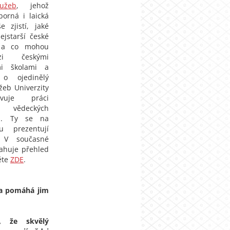
užeb
, jehož
borná i laická
e zjistí, jaké
jstarší české
í a co mohou
zi českými
mi školami a
 o ojedinělý
užeb Univerzity
avuje práci
 vědeckých
mů. Ty se na
u prezentují
. V současné
ahuje přehled
ěte
ZDE
.
 a pomáhá jim
, že skvělý