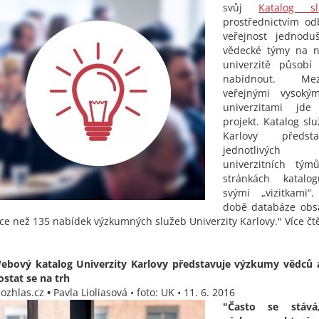
svůj
Katalog sl
prostřednictvím od
veřejnost jednoduš
vědecké týmy na ne
univerzitě působ
nabídnout. Me
veřejnými vysoký
univerzitami jde
projekt. Katalog sl
Karlovy předst
jednotlivých
univerzitních tý
stránkách katalog
svými „vizitkami“
době databáze obs
íce než 135 nabídek výzkumných služeb Univerzity Karlovy." Více čt
ebový katalog Univerzity Karlovy představuje výzkumy vědců
ostat se na trh
Rozhlas.cz
•
Pavla Lioliasová
• foto: UK • 11. 6. 2016
"Často se stává