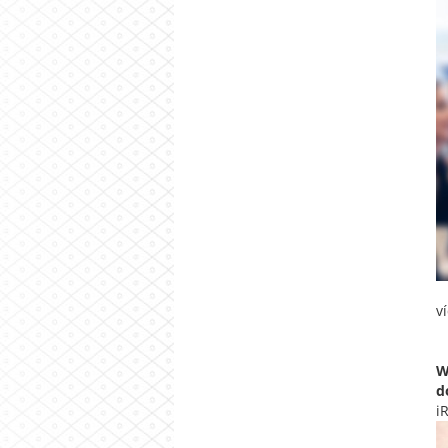
v
W
d
i