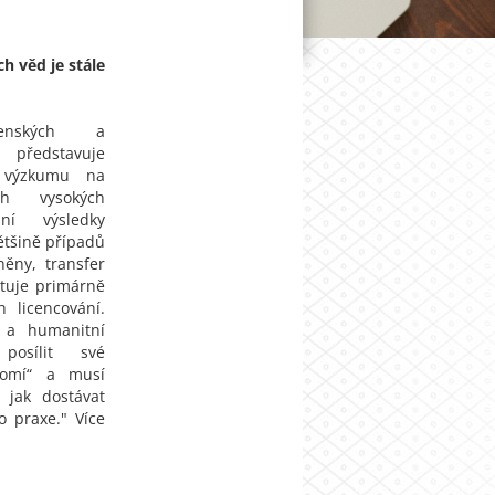
h věd je stále
čenských a
 představuje
 výzkumu na
ch vysokých
dní výsledky
ětšině případů
něny, transfer
ntuje primárně
h licencování.
 a humanitní
posílit své
domí“ a musí
 jak dostávat
o praxe." Více