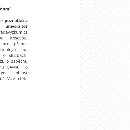
ědomí
fer poznatků a
univerzitě?
ědavýzkum.cz
u Kosovou,
a pro přenos
hnologií na
, o službách,
zí, o úspěchu
amu GAMA i o
erým oblast
í." Více čtěte