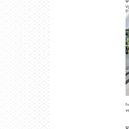
U
V
h
v
U