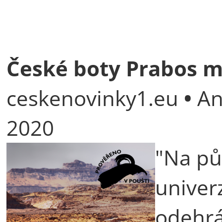
České boty Prabos m
ceskenovinky1.eu
•
An
2020
"Na pů
univer
odehrá