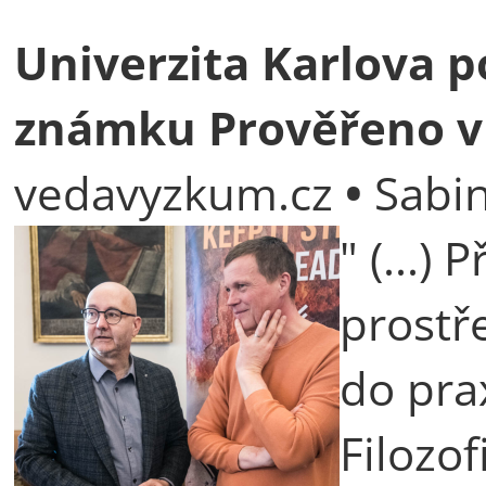
Univerzita Karlova 
známku Prověřeno v
vedavyzkum.cz
•
Sabin
" (...)
prostř
do pra
Filozof