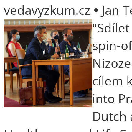
vedavyzkum.cz
•
Jan T
"Sdíle
spin-o
Nizoze
cílem 
into Pr
Dutch 