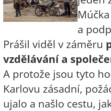
Múčka 
a podp
Prášil viděl v záměru
p
vzdělávání a společ
A protože jsou tyto h
Karlovu zásadní, požá
ujalo a našlo cestu, jak