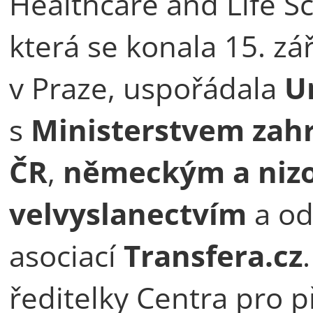
Healthcare and Life Sci
která se konala 15. zá
v Praze, uspořádala
U
s
Ministerstvem zahr
ČR
,
německým a ni
velvyslanectvím
a o
asociací
Transfera.cz
ředitelky Centra pro 