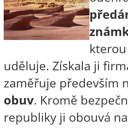
předán
znám
kterou
uděluje. Získala ji firm
zaměřuje především 
obuv
. Kromě bezpečn
republiky ji obouvá n