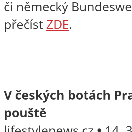
či německý Bundesweh
přečíst
ZDE
.
V českých botách Pra
pouště
lifestylenews.cz
•
14. 3