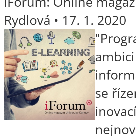
iForum: Online magazí
Rydlová • 17. 1. 2020
"Progr
ambici
informa
se říze
inovac
nejnov