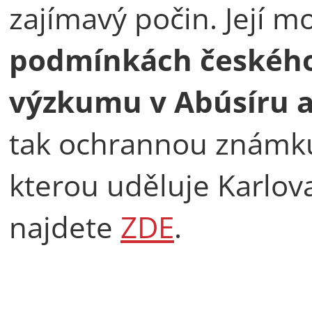
zajímavý počin. Její m
podmínkách českého
výzkumu v Abúsíru a
tak ochrannou znám
kterou uděluje Karlova
najdete
ZDE
.