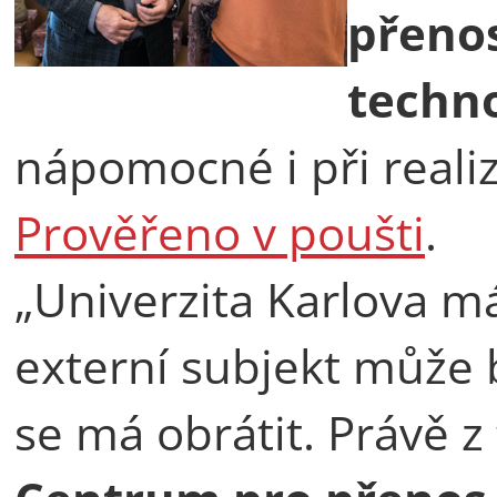
přeno
techno
nápomocné i při real
Prověřeno v poušti
.
„Univerzita Karlova má
externí subjekt může bý
se má obrátit. Právě z