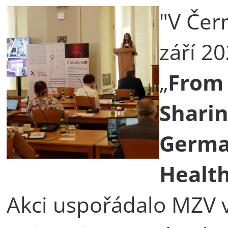
"V Čer
září 2
„
From 
Sharin
Germa
Health
Akci uspořádalo MZV v