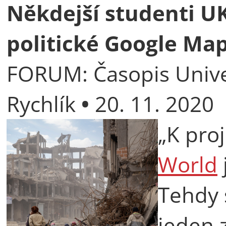
Někdejší studenti UK
politické Google Ma
FORUM: Časopis Unive
Rychlík
•
20. 11. 2020
„K pro
World
Tehdy 
jeden z