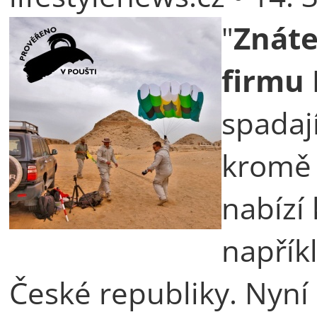
"
Znáte
firmu
spadaj
kromě 
nabízí 
napřík
České republiky. Nyní