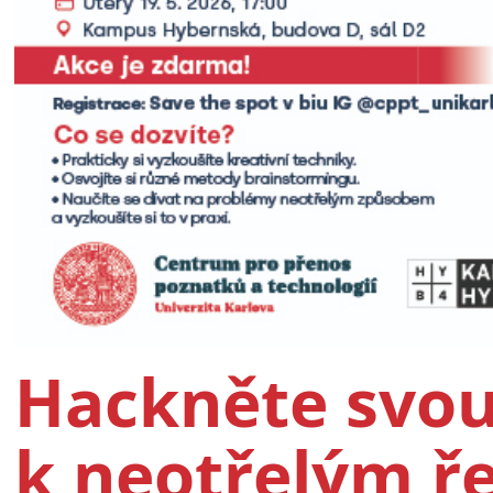
Hackněte svou 
k neotřelým ř