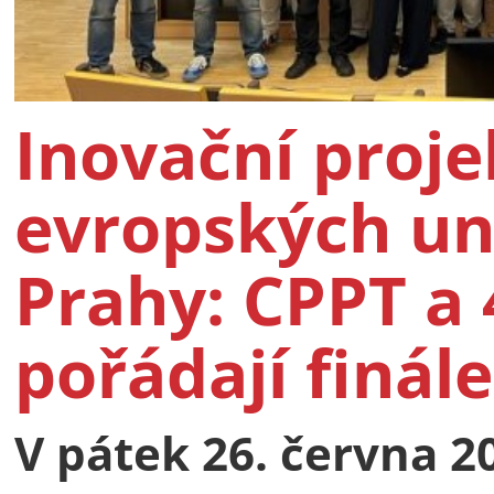
Inovační proje
evropských uni
Prahy: CPPT a 
pořádají finá
V pátek 26. června 2