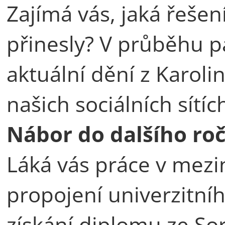
Zajímá vás, jaká řeše
přinesly? V průběhu 
aktuální dění z Karoli
našich sociálních sítíc
Nábor do dalšího ro
Láká vás práce v mezi
propojení univerzitníh
získání diplomu ze So