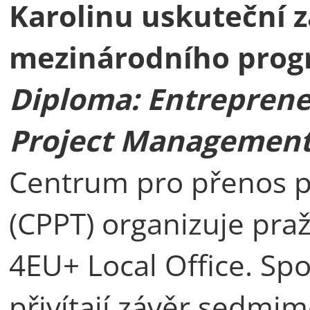
Karolinu uskuteční 
mezinárodního pro
Diploma: Entreprene
Project Managemen
Centrum pro přenos p
(CPPT) organizuje praž
4EU+ Local Office. Spo
přivítají závěr sedmi