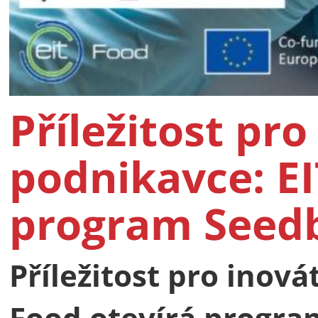
Příležitost pro
podnikavce: EI
program Seed
Příležitost pro inová
Food otevírá progr