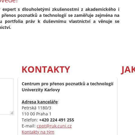
ý expert s dlouholetými zkušenostmi z akademického i
o přenos poznatků a technologií se zaměřuje zejména na
u portfolia práv k duševnímu vlastnictví a věnuje se
ictví.
KONTAKTY
JA
Centrum pro přenos poznatků a technologií
Univerzity Karlovy
Adresa kanceláře
:
Petrská 1180/3
110 00 Praha 1
Telefon:
+420 224 491 255
E-mail:
cppt@ruk.cuni.cz
Kontakty na tým