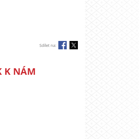
Sdílet na:
K K NÁM