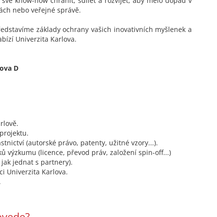
k své know-how chránit, sdílet a rozvíjet, aby mělo dopad v
kách nebo veřejné správě.
edstavíme základy ochrany vašich inovativních myšlenek a
ízí Univerzita Karlova.
dova D
rlově.
projektu.
nictví (autorské právo, patenty, užitné vzory...).
 výzkumu (licence, převod práv, založení spin-off...)
jak jednat s partnery).
 Univerzita Karlova.
.
ovede?