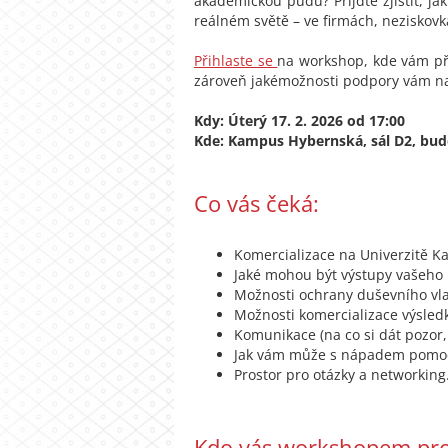
akademickou půdu? Přijďte zjistit, ja
reálném světě – ve firmách, neziskov
Přihlaste se
na workshop, kde vám př
zároveň jakémožnosti podpory vám nab
Kdy: Úterý 17. 2. 2026 od 17:00
Kde: Kampus Hybernská, sál D2, bu
Co vás čeká:
Komercializace na Univerzitě Ka
Jaké mohou být výstupy vašeho 
Možnosti ochrany duševního vlast
Možnosti komercializace výsledků
Komunikace (na co si dát pozor, 
Jak vám může s nápadem pomoci
Prostor pro otázky a networking
Kdo vás workshopem pr